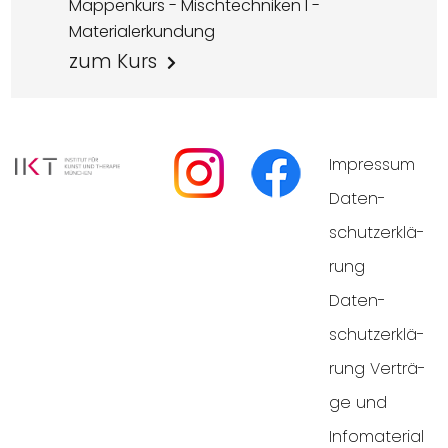
Mappenkurs - Mischtechniken I -
Materialerkundung
zum Kurs
Impres­sum
Daten­
schutz­er­klä­
rung
Daten­
schutz­er­klä­
rung Ver­trä­
ge und
Infomaterial