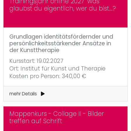
Trainingsjahr online 2027 "was
glaubst du eigentlich, wer du bist...?
Grundlagen identitätsfördernder und
persönlichkeitsstärkender Ansätze in
der Kunsttherapie
Kursstart: 19.02.2027
Ort: Institut für Kunst und Therapie
Kosten pro Person: 340,00 €
mehr Details
Mappenkurs - Collage II - Bilder
treffen auf Schrift