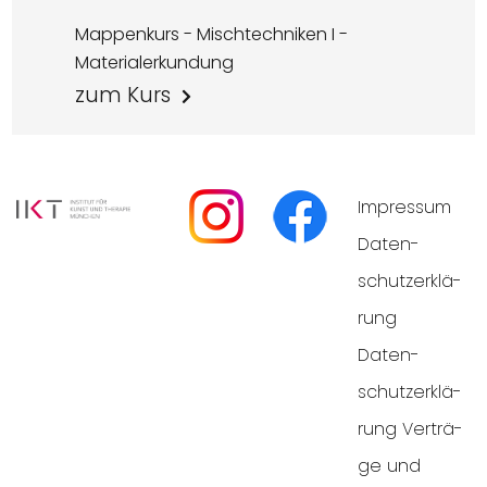
Mappenkurs - Mischtechniken I -
Materialerkundung
zum Kurs
Impres­sum
Daten­
schutz­er­klä­
rung
Daten­
schutz­er­klä­
rung Ver­trä­
ge und