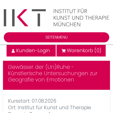
SEITENMENÜ
Kunden-Login
Warenkorb (
0
)
Gewässer der (Un)Ruhe -
Künstlerische Untersuchungen zur
Geografie von Emotionen
Kursstart: 07.08.2026
Ort: Institut für Kunst und Therapie