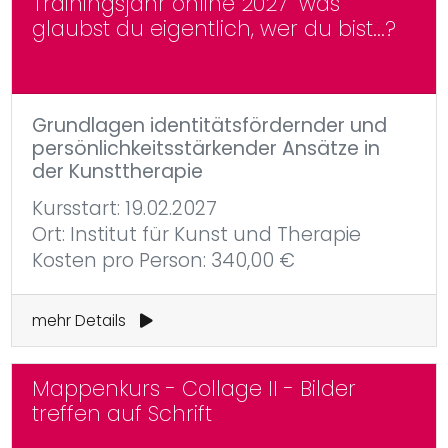
Trainingsjahr online 2027 "was
glaubst du eigentlich, wer du bist...?
Grundlagen identitätsfördernder und
persönlichkeitsstärkender Ansätze in
der Kunsttherapie
Kursstart: 19.02.2027
Ort: Institut für Kunst und Therapie
Kosten pro Person: 340,00 €
mehr Details
Mappenkurs - Collage II - Bilder
treffen auf Schrift