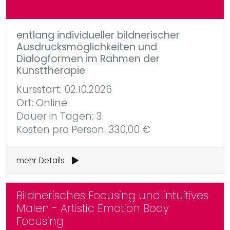
entlang individueller bildnerischer
Ausdrucksmöglichkeiten und
Dialogformen im Rahmen der
Kunsttherapie
Kursstart: 02.10.2026
Ort: Online
Dauer in Tagen: 3
Kosten pro Person: 330,00 €
mehr Details
Bildnerisches Focusing und intuitives
Malen - Artistic Emotion Body
Focusing